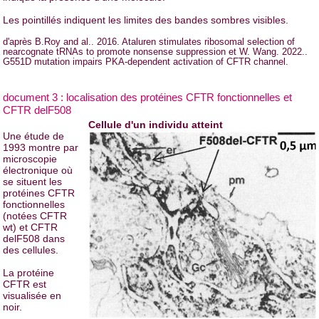
Les pointillés indiquent les limites des bandes sombres visibles.
d'après B.Roy and al.. 2016. Ataluren stimulates ribosomal selection of
nearcognate tRNAs to promote nonsense suppression et W. Wang. 2022..
G551D mutation impairs PKA-dependent activation of CFTR channel.
document 3 : localisation des protéines CFTR fonctionnelles et
CFTR delF508
Cellule d'un individu atteint
Une étude de
1993 montre par
microscopie
électronique où
se situent les
protéines CFTR
fonctionnelles
(notées CFTR
wt) et CFTR
delF508 dans
des cellules.
La protéine
CFTR est
visualisée en
noir.