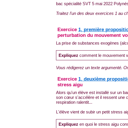
bac spécialité SVT 5 mai 2022 Polyné
Traitez l'un des deux exercices 1 au cho
Exercice
1, première propositi
perturbation du mouvement vo
La prise de substances exogènes (alco
Expliquez
comment le mouvement volo
Vous rédigerez un texte argumenté. On
Exercice
1, deuxième proposit
stress aigu
Alors qu'un élève est installé sur un ba
son cœur s'accélère et il ressent une c
respiration ralentit...
L'élève vient de subir un petit stress ai
Expliquez
en quoi le stress aigu con