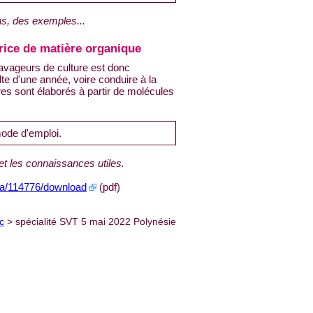
ns, des exemples...
trice de matière organique
 ravageurs de culture est donc
lte d'une année, voire conduire à la
es sont élaborés à partir de molécules
mode d'emploi.
t les connaissances utiles.
ia/114776/download
(pdf)
c
> spécialité SVT 5 mai 2022 Polynésie