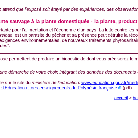
 attend que l'exposé soit étayé par des expériences, des observatio
lante sauvage à la plante domestiquée - la plante, produc
rtante pour l'alimentation et l'économie d'un pays. La lutte contre les
rsicae
, est un parasite du pêcher et sa présence peut détruire la réco
 exigences environnementales, de nouveaux traitements phytosanitair
des".
rose permettent de produire un biopesticide dont vous préciserez le 
une démarche de votre choix intégrant des données des documents e
e sur le site du
ministère de l'éducation
:
www.education.gouv.fr/med
de l'Education et des enseignements de Polynésie française
(pdf)
accueil
>
ba