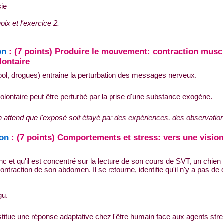
sie
ix et l'exercice 2.
on
: (7 points) Produire le mouvement: contraction muscul
lontaire
ol, drogues) entraine la perturbation des messages nerveux.
ntaire peut être perturbé par la prise d'une substance exogène.
 attend que l'exposé soit étayé par des expériences, des observatio
ion
: (7 points) Comportements et stress: vers une vision
nc et qu'il est concentré sur la lecture de son cours de SVT, un chien a
ontraction de son abdomen. Il se retourne, identifie qu'il n'y a pas de
gu.
stitue une réponse adaptative chez l'être humain face aux agents str