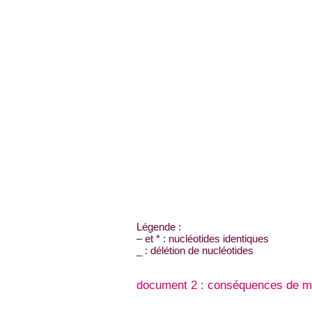
Légende :
– et * : nucléotides identiques
_ : délétion de nucléotides
document 2 : conséquences de mut