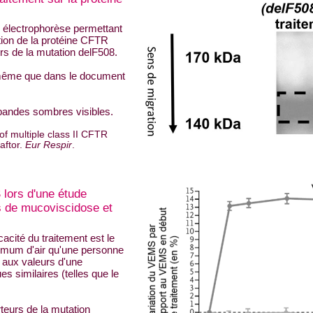
e électrophorèse permettant
tion de la protéine CFTR
rs de la mutation delF508.
e même que dans le document
s bandes sombres visibles.
of multiple class II CFTR
aftor.
Eur Respir
.
lors d'une étude
ts de mucoviscidose et
icacité du traitement est le
mum d'air qu'une personne
 aux valeurs d'une
s similaires (telles que le
teurs de la mutation