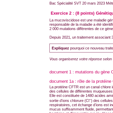
Bac Spécialité SVT 20 mars 2023 Mét
Exercice 2 : (8 points) Génétiq
La mucoviscidose est une maladie génét
responsable de la maladie a été ident
2 000 mutations différentes de ce gène
Depuis 2021, un traitement associant 3
Expliquez
pourquoi ce nouveau traite
Vous organiserez votre réponse selon 
document 1 : mutations du gène 
document 1a : rôle de la protéin
La protéine CFTR est un canal chlore
des cellules de différentes muqueuses: r
Elle est constituée de 1480 acides am
–
sortie d'ions chlorure (Cl
) des cellule
respiratoires, cet échange d'ions est i
mucus suffisamment fluide, permettant a