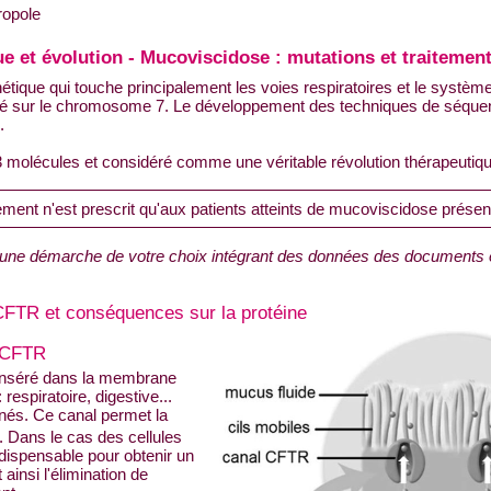
ropole
ue et évolution - Mucoviscidose : mutations et traitemen
ique qui touche principalement les voies respiratoires et le systèm
ifié sur le chromosome 7. Le développement des techniques de séquenç
.
 molécules et considéré comme une véritable révolution thérapeutique
ment n'est prescrit qu'aux patients atteints de mucoviscidose présen
une démarche de votre choix intégrant des données des documents e
CFTR et conséquences sur la protéine
e CFTR
 inséré dans la membrane
espiratoire, digestive...
inés. Ce canal permet la
s. Dans le cas des cellules
ndispensable pour obtenir un
insi l'élimination de