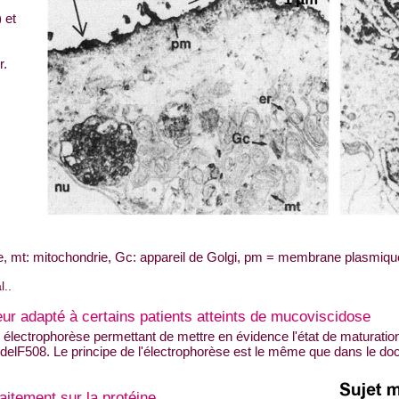
s
 et
r.
e, mt: mitochondrie, Gc: appareil de Golgi, pm = membrane plasmiqu
l..
ur adapté à certains patients atteints de mucoviscidose
 électrophorèse permettant de mettre en évidence l'état de maturatio
 delF508. Le principe de l'électrophorèse est le même que dans le docu
aitement sur la protéine