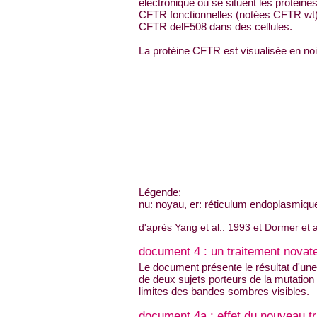
électronique où se situent les protéine
CFTR fonctionnelles (notées CFTR wt)
CFTR delF508 dans des cellules.
La protéine CFTR est visualisée en noi
Légende:
nu: noyau, er: réticulum endoplasmiqu
d'après Yang et al.. 1993 et Dormer et a
document 4 : un traitement novate
Le document présente le résultat d'une
de deux sujets porteurs de la mutation
limites des bandes sombres visibles.
document 4a : effet du nouveau tr