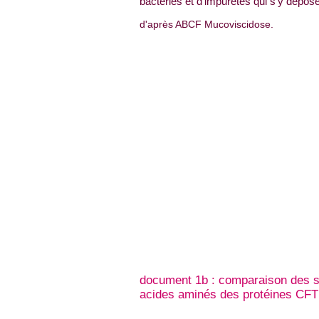
bactéries et d'impuretés qui s'y dépose
d'après ABCF Mucoviscidose.
document 1b : comparaison des s
acides aminés des protéines CF