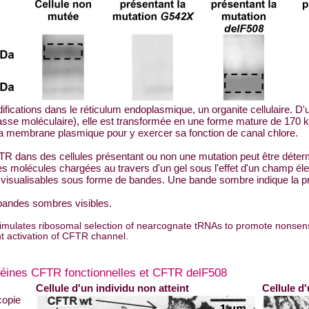
ifications dans le réticulum endoplasmique, un organite cellulaire. 
asse moléculaire), elle est transformée en une forme mature de 170
 la membrane plasmique pour y exercer sa fonction de canal chlore.
TR dans des cellules présentant ou non une mutation peut être déter
es molécules chargées au travers d'un gel sous l'effet d'un champ éle
rs visualisables sous forme de bandes. Une bande sombre indique la 
s bandes sombres visibles.
stimulates ribosomal selection of nearcognate tRNAs to promote nonse
 activation of CFTR channel.
otéines CFTR fonctionnelles et CFTR delF508
Cellule d'un individu non atteint
Cellule d'
copie