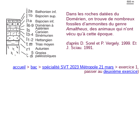
Dans les roches datées du
Domérien, on trouve de nombreux
fossiles d’ammonites du genre
Amaltheus
, des animaux qui n'ont
vécu qu’à cette époque.
d'après D. Sorel et P. Vergely. 1999. Et
J. Sciau. 1991.
accueil
>
bac
>
spécialité SVT 2023 Métropole 21 mars
> exercice 1,
passer au
deuxième exercice
)