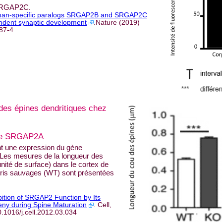
 SRGAP2C.
an-specific paralogs SRGAP2B and SRGAP2C
ndent synaptic development
.Nature (2019)
87-4
 des épines dendritiques chez
ène SRGAP2A
 une expression du gène
es mesures de la longueur des
nité de surface) dans le cortex de
ris sauvages (WT) sont présentées
bition of SRGAP2 Function by Its
ny during Spine Maturation
. Cell,
.1016/j.cell.2012.03.034