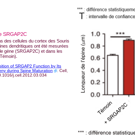
ène SRGAP2C
 des cellules du cortex des Souris
épines dendritiques ont été mesurées
u le gène (SRGAP2C) et dans les
(Témoin).
bition of SRGAP2 Function by Its
ny during Spine Maturation
. Cell,
.1016/j.cell.2012.03.034