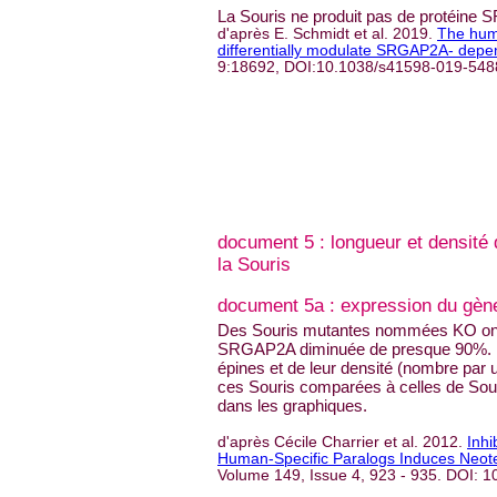
La Souris ne produit pas de protéine
d'après E. Schmidt et al. 2019.
The hum
differentially modulate SRGAP2A- depe
9:18692, DOI:10.1038/s41598-019-548
document 5 : longueur et densité
la Souris
document 5a : expression du g
Des Souris mutantes nommées KO ont
SRGAP2A diminuée de presque 90%. L
épines et de leur densité (nombre par u
ces Souris comparées à celles de Sou
dans les graphiques.
d'après Cécile Charrier et al. 2012.
Inhi
Human-Specific Paralogs Induces Neote
Volume 149, Issue 4, 923 - 935. DOI: 10