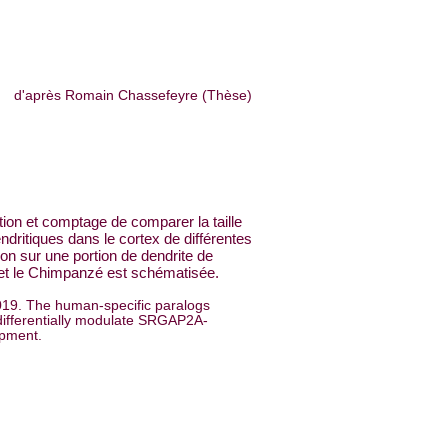
d'après Romain Chassefeyre (Thèse)
tion et comptage de comparer la taille
ndritiques dans le cortex de différentes
n sur une portion de dendrite de
et le Chimpanzé est schématisée.
2019. The human-specific paralogs
ferentially modulate SRGAP2A-
opment.