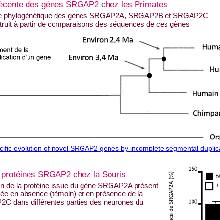
e récente des gènes SRGAP2 chez les Primates
e phylogénétique des gènes SRGAP2A, SRGAP2B et SRGAP2C
truit à partir de comparaisons des séquences de ces gènes
fic evolution of novel SRGAP2 genes by incomplete segmental duplic
es protéines SRGAP2 chez la Souris
ion de la protéine issue du gène SRGAP2A présent
sée en absence (témoin) et en présence de la
C dans différentes parties des neurones du