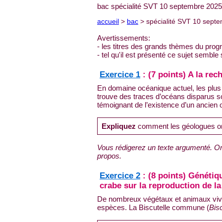
bac spécialité SVT 10 septembre 2025 
accueil
>
bac
> spécialité SVT 10 sept
Avertissements:
- les titres des grands thèmes du prog
- tel qu'il est présenté ce sujet sembl
Exercice 1
: (7 points) A la re
En domaine océanique actuel, les plus
trouve des traces d’océans disparus 
témoignant de l’existence d’un ancien o
Expliquez
comment les géologues ont 
Vous rédigerez un texte argumenté. O
propos.
Exercice 2
: (8 points) Génétiqu
crabe sur la reproduction de 
De nombreux végétaux et animaux viven
espèces. La Biscutelle commune (
Bisc