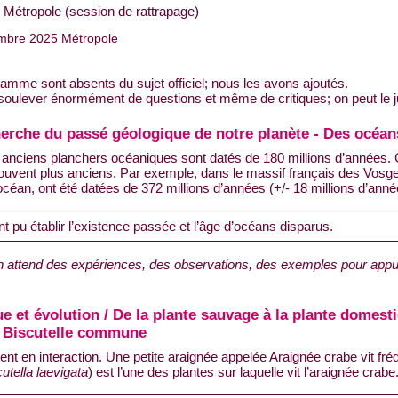
Métropole (session de rattrapage)
embre 2025 Métropole
ramme sont absents du sujet officiel; nous les avons ajoutés.
e soulever énormément de questions et même de critiques; on peut le ju
cherche du passé géologique de notre planète - Des océa
 anciens planchers océaniques sont datés de 180 millions d’années. 
souvent plus anciens. Par exemple, dans le massif français des Vos
céan, ont été datées de 372 millions d’années (+/- 18 millions d’anné
pu établir l’existence passée et l’âge d’océans disparus.
n attend des expériences, des observations, des exemples pour appu
e et évolution / De la plante sauvage à la plante domesti
la Biscutelle commune
t en interaction. Une petite araignée appelée Araignée crabe vit fré
utella laevigata
) est l’une des plantes sur laquelle vit l’araignée crabe