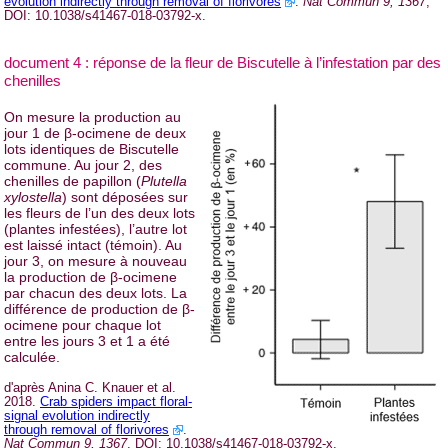
evolution indirectly through removal of florivores
.
Nat Commun 9, 1367
,
DOI: 10.1038/s41467-018-03792-x.
document 4 : réponse de la fleur de Biscutelle à l’infestation par des
chenilles
On mesure la production au
jour 1 de β-ocimene de deux
lots identiques de Biscutelle
commune. Au jour 2, des
chenilles de papillon (
Plutella
xylostella
) sont déposées sur
les fleurs de l’un des deux lots
(plantes infestées), l’autre lot
est laissé intact (témoin). Au
jour 3, on mesure à nouveau
la production de β-ocimene
par chacun des deux lots. La
différence de production de β-
ocimene pour chaque lot
entre les jours 3 et 1 a été
calculée.
d'après Anina C. Knauer et al.
2018.
Crab spiders impact floral-
signal evolution indirectly
through removal of florivores
.
Nat Commun 9, 1367
, DOI: 10.1038/s41467-018-03792-x.